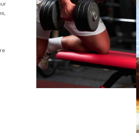
sur
es,
re