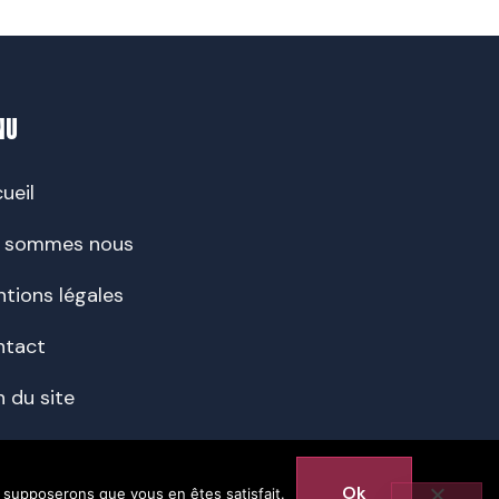
NU
ueil
i sommes nous
tions légales
ntact
n du site
Ok
s supposerons que vous en êtes satisfait.